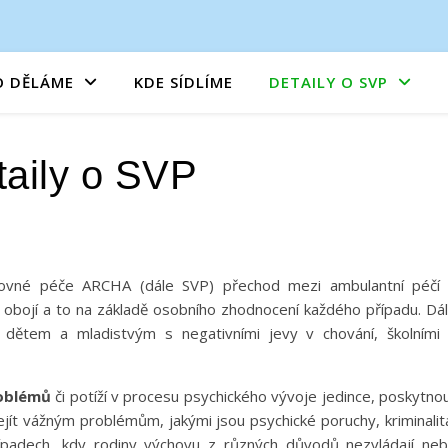
O DĚLÁME
KDE SÍDLÍME
DETAILY O SVP
taily o SVP
hovné péče ARCHA (dále SVP) přechod mezi ambulantní péčí
obojí a to na základě osobního zhodnocení každého případu. Dá
 dětem a mladistvým s negativními jevy v chování, školními
roblémů
či potíží v procesu psychického vývoje jedince, poskytno
ít vážným problémům, jakými jsou psychické poruchy, kriminalit
ípadech, kdy rodiny výchovu z různých důvodů nezvládají ne