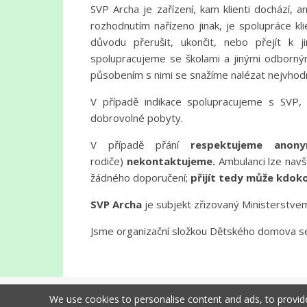
SVP Archa je zařízení, kam klienti dochází, a
rozhodnutím nařízeno jinak, je spolupráce kl
důvodu přerušit, ukončit, nebo přejít k j
spolupracujeme se školami a jinými odbornými
působením s nimi se snažíme nalézat nejvhod
V případě indikace spolupracujeme s SVP, 
dobrovolné pobyty.
V případě přání
respektujeme anony
rodiče)
nekontaktujeme.
Ambulanci lze navšt
žádného doporučení;
přijít tedy může kdoko
SVP Archa
je subjekt zřizovaný Ministerstvem
Jsme organizační složkou Dětského domova s
We use cookies to personalise content and ads, to provide