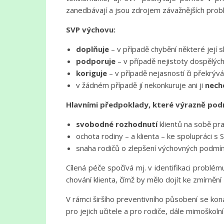
zanedbávají a jsou zdrojem závažnějších prob
SVP výchovu:
doplňuje
– v případě chybění některé její s
podporuje
– v případě nejistoty dospělých
koriguje
– v případě nejasností či překrývá
v žádném případě jí nekonkuruje ani ji
nech
Hlavními předpoklady, které výrazně podmi
svobodné rozhodnutí
klientů na sobě pra
ochota rodiny – a klienta – ke spolupráci s
snaha rodičů o zlepšení výchovných podmín
Cílená péče spočívá mj. v identifikaci problém
chování klienta, čímž by mělo dojít ke zmírnění
V rámci širšího preventivního působení se konaj
pro jejich učitele a pro rodiče, dále mimoškolní