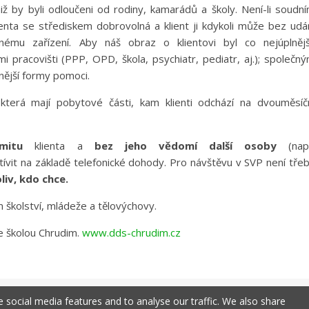
niž by byli odloučeni od rodiny, kamarádů a školy. Není-li soudn
ienta se střediskem dobrovolná a klient ji kdykoli může bez udá
inému zařízení. Aby náš obraz o klientovi byl co nejúplnějš
 pracovišti (PPP, OPD, škola, psychiatr, pediatr, aj.); společn
nější formy pomoci.
která mají pobytové části, kam klienti odchází na dvouměsíč
mitu
klienta a
bez jeho vědomí další osoby
(např
ívit na základě telefonické dohody. Pro návštěvu v SVP není tře
liv, kdo chce.
 školství, mládeže a tělovýchovy.
e školou Chrudim.
www.dds-chrudim.cz
 social media features and to analyse our traffic. We also share