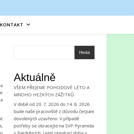
KONTAKT
Hledat
Aktuálně
 a
VŠEM PŘEJEME POHODOVÉ LÉTO A
le
MNOHO HEZKÝCH ZÁŽITKŮ.
 a
V době od 20. 7. 2026 do 14. 8. 2026
bude naše pracoviště z důvodu čerpání
dovolených uzavřeno. V případě
ut
potřeby se obracejte na SVP Pyramida
a,
v Pardubicích. Letní otevírací doba v
bo