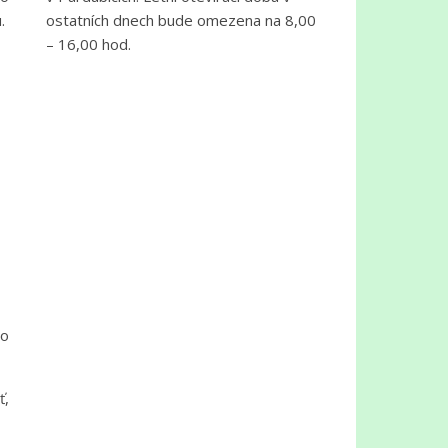
ostatních dnech bude omezena na 8,00
u.
– 16,00 hod.
do
ť,