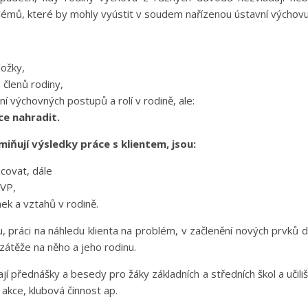
lémů, které by mohly vyústit v soudem nařízenou ústavní výchov
ložky,
 členů rodiny,
ní výchovných postupů a rolí v rodině, ale:
ce nahradit.
ňují výsledky práce s klientem, jsou:
covat, dále
 SVP,
ek a vztahů v rodině.
u, práci na náhledu klienta na problém, v začlenění nových prvků 
 zátěže na něho a jeho rodinu.
í přednášky a besedy pro žáky základních a středních škol a učiliš
 akce, klubová činnost ap.