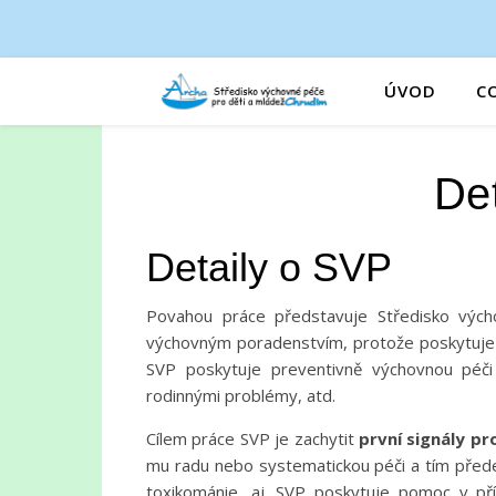
ÚVOD
C
De
Detaily o SVP
Povahou práce představuje Středisko výc
výchovným poradenstvím, protože poskytuje 
SVP poskytuje preventivně výchovnou péči
rodinnými problémy, atd.
Cílem práce SVP je zachytit
první signály p
mu radu nebo systematickou péči a tím předej
toxikománie, aj. SVP poskytuje pomoc v př