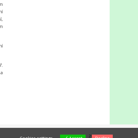
ím
ní
í,
ým
ní
.
ba
2026